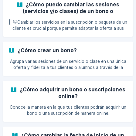
¿Cómo puedo cambiar las sesiones
(servicios y/o clases) de un bono o
suscripción ya vendido al cliente?
|| 💡Cambiar los servicios en la suscripción o paquete de un
cliente es crucial porque permite adaptar la oferta a sus
necesidades específicas, aumentando su satisfacción y
lealtad. Esta flexibilidad puede reducir la tasa de
cancelaciones al asegurar que el cliente obtenga
¿Cómo crear un bono?
exactamente lo que necesita. Además, al ofrecer opciones
personalizadas, puedes fomentar un mayor uso de tus
Agrupa varias sesiones de un servicio o clase en una única
servicios y, potencialmente, incrementar los ingresos. A
oferta y fideliza a tus clientes o alumnos a través de la
continuación te mostramos el paso a paso a seguir, para
creación de bonos.
camb
¿Cómo adquirir un bono o suscripciones
online?
Conoce la manera en la que tus clientes podrán adquirir un
bono o una suscripción de manera online.
¿Cómo cambiar la fecha de inicio de un