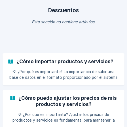
Pasos para vender una suscripción con una fecha diferente
a la actual: Ingresa al apartado de Clientes. Haz clic en el
Descuentos
nombre del cliente al que
Esta sección no contiene artículos.
¿Cómo importar productos y servicios?
💡 ¿Por qué es importante? La importancia de subir una
base de datos en el formato proporcionado por el sistema
radica en la facilidad que brinda para crear masivamente
servicios, productos y clientes en tu sistema. Esta función
agiliza el proceso de gestión de información y optimiza la
¿Cómo puedo ajustar los precios de mis
operatividad de tu negocio. Una vez esté en el sistema haz
productos y servicios?
lo siguiente: Ubica la sección de “Configuración”.
Encontrarás un menú, debes deslizar hacía abajo y
💡 ¿Por qué es importante? Ajustar los precios de
econtrar “Importación d
productos y servicios es fundamental para mantener la
competitividad, maximizar los ingresos, reflejar cambios en