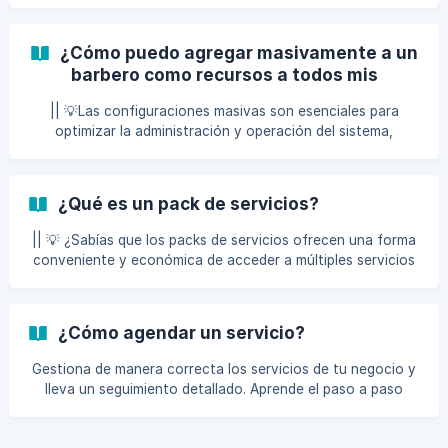
trabajo de cero.
¿Cómo puedo agregar masivamente a un
barbero como recursos a todos mis
servicios?
|| 💡Las configuraciones masivas son esenciales para
optimizar la administración y operación del sistema,
garantizando eficiencia y efectividad en el proceso y
reducción de tiempo en la configuración de tus datos. Para
agregar masivamente a un barbero o profesional, como
¿Qué es un pack de servicios?
recurso a todos los servicios, deberás realizar los
siguientes pasos: Paso # 1: Dirígete al apartado de “Tarifas”
|| 💡 ¿Sabías que los packs de servicios ofrecen una forma
da clic en “Servicios”. Paso # 2: Da clic en uno de los
conveniente y económica de acceder a múltiples servicios
servicios en que desees modificar el pro
al mismo tiempo? Estos conjuntos no solo permiten a los
clientes ahorrar dinero, sino que también simplifican la
elección al agrupar servicios relacionados. Además, las
¿Cómo agendar un servicio?
empresas los utilizan como una estrategia para fomentar la
lealtad del cliente y promocionar nuevos servicios, creando
Gestiona de manera correcta los servicios de tu negocio y
así un win-win tanto para consumidores como para
lleva un seguimiento detallado. Aprende el paso a paso
negocios. Para comenzar, es fundamental entende
para agendar uno.