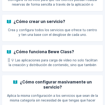
reservas de forma sencilla a través de la aplicación o
página web.
¿Cómo crear un servicio?
Crea y configura todos los servicios que ofrece tu centro
y ten una base con el desglose de cada uno.
¿Cómo funciona Bewe Class?
|| 💡 Las aplicaciones para carga de vídeo no solo facilitan
la creación y distribución de contenido, sino que también
juegan un papel clave en la estrategia general de marketing
y comunicación de un negocio. Es importante que
conozcas que nuestra aplicación Bewe Class te permitirá
¿Cómo configurar masivamente un
cargar vídeos que podrás asignar a tus clases, cursos e
servicio?
incluso a la sección de TV. Esto te ayudará a crear lazos
sólidos con tus clientes y a diseñar estrategias de
Aplica la misma configuración a los servicios que sean de la
fidelización, además de reforzar sus conocimientos.
misma categoría sin necesidad de que tengas que hacer