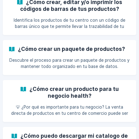
¿Cómo crear, editar y/o imprimir los
códigos de barras de tus productos?
Identifica los productos de tu centro con un código de
barras único que te permite llevar la trazabilidad de tu
stock.
¿Cómo crear un paquete de productos?
Descubre el proceso para crear un paquete de productos y
mantener todo organizado en tu base de datos.
¿Cómo crear un producto para tu
negocio health?
💡 ¿Por qué es importante para tu negocio? La venta
directa de productos en tu centro de comercio puede ser
una excelente fuente de ingresos. Además, contar con un
desglose definido de los productos, incluyendo sus
precios, te ayudará a visualizar el margen de ganancia
¿Cómo puedo descargar mi catalogo de
asociado a cada uno. También podrás mantener un registro