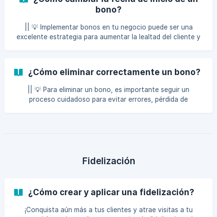
bono?
|| 💡 Implementar bonos en tu negocio puede ser una
excelente estrategia para aumentar la lealtad del cliente y
las ventas. Al ofrecer incentivos atractivos, puedes
motivar a los clientes a regresar y realizar compras
adicionales, además de atraer a nuevos consumidores. Los
¿Cómo eliminar correctamente un bono?
bonos no solo diferencian tu oferta en un mercado
competitivo, sino que también ayudan a recopilar datos
|| 💡 Para eliminar un bono, es importante seguir un
valiosos sobre las preferencias de tus clientes,
proceso cuidadoso para evitar errores, pérdida de
permitiéndote ajustar tu estrategia y maximizar el valor de
información o conflictos en los registros de cobros y
cada transac
sesiones. || A continuación, te compartimos algunas
sugerencias y buenas prácticas para realizar esta tarea de
forma segura y ordenada. Para eliminar un bono
correctamente, primero verifica que no tenga sesiones
descontadas. En caso de que las tenga, será necesario
Fidelización
eliminar previamente los cobros asociados a ese bono. Haz
clic en [este enl
¿Cómo crear y aplicar una fidelización?
¡Conquista aún más a tus clientes y atrae visitas a tu