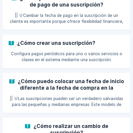
de pago de una suscripción?
|| 💡Cambiar la fecha de pago en la suscripción de un
cliente es importante porque ofrece flexibilidad financiera,
lo que puede aumentar la satisfacción y retención. Al
permitir que los clientes elijan una fecha que se ajuste
mejor a su flujo de efectivo, reduces la tasa de
¿Cómo crear una suscripción?
cancelaciones y mejoras la gestión de cobros. Esta
personalización también refuerza la relación con el cliente,
Configura pagos periódicos para uno o varios servicios o
promoviendo la lealtad y optimizando su experiencia
clases en el sistema mediante una suscripción.
general. Para realizar el cambio de fecha de pago de la
suscr
¿Cómo puedo colocar una fecha de inicio
diferente a la fecha de compra en la
suscripción?
|| 💡Las suscripciones pueden ser un verdadero salvavidas
para las pequeñas y medianas empresas. Este modelo de
negocio no solo proporciona un flujo de ingresos
predecible, sino que también fomenta la lealtad del cliente
y reduce los costos de adquisición. Además, permite a las
¿Cómo realizar un cambio de
empresas recopilar valiosos datos sobre sus consumidores,
suscripción?