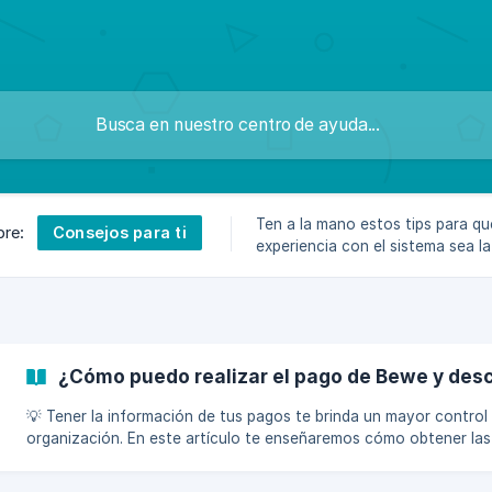
Ten a la mano estos tips para qu
Consejos para ti
bre:
experiencia con el sistema sea la
¿Cómo puedo realizar el pago de Bewe y desc
💡 Tener la información de tus pagos te brinda un mayor control
organización. En este artículo te enseñaremos cómo obtener las
facturas correspondientes al pago del sistema y las opciones d
disponibles para cubrir tu suscripción. Para consultar tus facturas, sigue