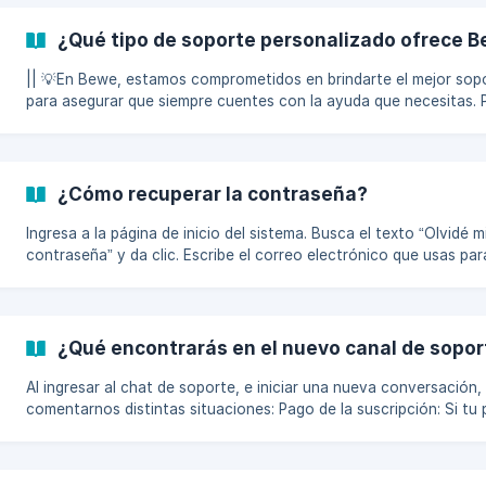
estos pasos: Accede al menú Información > Tus pagos. Allí podrás ver
las facturas correspondientes. Para descargarlas, solo haz clic e
¿Qué tipo de soporte personalizado ofrece 
botón Descargar. Si necesitas actualizar la tarjeta vinculada al sistema,
h
|| 💡En Bewe, estamos comprometidos en brindarte el mejor sop
para asegurar que siempre cuentes con la ayuda que necesitas. 
ello, ponemos a tu disposición tres métodos de asistencia Chat con un
analista: Comunícate en tiempo real con un analista para resolve
dudas en un tiempo aproximado de 5 a 10 minutos. Correo electr
Escríbenos a contacta@bewe.io y te responderemos lo antes po
¿Cómo recuperar la contraseña?
con una solución detallada. Linda, nuestra IA 24/7: Usa a Linda p
asistencia i
Ingresa a la página de inicio del sistema. Busca el texto “Olvidé m
contraseña” y da clic. Escribe el correo electrónico que usas par
acceder al sistema, y da clic en “Recuperar contraseña”.
Automáticamente, te llegará el mensaje de recuperación de con
al email correspondiente. Recuerda también revisar en la bandeja
spam o no deseado. Cuando ingres
¿Qué encontrarás en el nuevo canal de sopor
Al ingresar al chat de soporte, e iniciar una nueva conversación,
comentarnos distintas situaciones: Pago de la suscripción: Si tu pago
no ha sido efectuado a pesar de tener tu tarjeta vinculada actu
o si algo pasa con tu pasarela de pago. Tengo dudas sobre el us
sistema: En este espacio intentaremos aclarar tus inquietudes fr