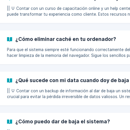
principal de nuestra plataforma, la cual está compuesta por las
siguientes secciones: ![](htt
|| 💡 Contar con un curso de capacitación online y un help cente
puede transformar tu experiencia como cliente. Estos recursos 
ofrecen flexibilidad y acceso inmediato a soluciones, sino que t
permiten a nuestros usuarios aprender a su propio ritmo y resolv
problemas de manera autónoma. En este artículo, te presentaremos
nuestras herramientas de aprendizaje y apoyo diseñadas para fac
¿Cómo eliminar caché en tu ordenador?
tu experiencia. Conocer estas herramientas te permitirá optimiza
tiempo y gestionar tus
Para que el sistema siempre esté funcionando correctamente d
hacer limpieza de la memoria del navegador. Sigue los sencillos 
de este artículo y hazlo de manera rápida. Ingresa a tu sistema. Ubica el
cursor en cualquier parte de la pantalla. Da clic derecho, busca
“Inspeccionar” y selecciónalo. Se abrirá una pequeña ventana al
costado derec
¿Qué sucede con mi data cuando doy de baja
|| 💡 Contar con un backup de información al dar de baja un sis
crucial para evitar la pérdida irreversible de datos valiosos. Un r
garantiza que, en caso de errores o imprevistos durante el proc
desactivación, puedas recuperar información importante y conti
con tus operaciones sin contratiempos. Además, tener un backu
brinda seguridad y tranquilidad, asegurando que tus datos estén
¿Cómo puedo dar de baja el sistema?
protegidos y accesibles en cualquier momento. Una de las principales