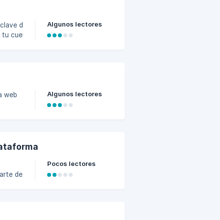
dad de
Algunos lectores
 clave de
 tu cuenta.
tinuación:
nciales que
aa5900/e956595a-
Algunos lectores
na web
aseña
lataforma
Pocos lectores
arte de
are de
tu