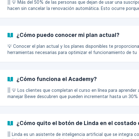
preocupaciones de
|| 💡 Más del 50% de las personas que dejan de usar una suscrip
hacen sin cancelar la renovación automática. Esto ocurre porqu
menudo olvidan que su suscripción se renueva de forma automát
no saben cómo acceder a la sección de cancelación. Por eso, es
importante estar al tanto de cómo gestionar tu cuenta. A continuación,
te indicaremos el paso a paso y algunas recomendaciones a ten
¿Cómo puedo conocer mi plan actual?
cuenta si deseas dar de baja tu suscripción a la plataforma. Paso # 1:
Dirígete a la secc
💡 Conocer el plan actual y los planes disponibles te proporciona
herramientas necesarias para optimizar el funcionamiento de tu
negocio y asegurar que estás sacando el máximo provecho de t
sistema de gestión. Si deseas obtener más información sobre tu plan
actual o conocer los planes disponibles, no dudes en contactar 
nuestro equipo de soporte. Estaremos encantados de asistirte p
¿Cómo funciona el Academy?
puedas sacar el mayor provecho de todas las herramientas dispo
![](https://storage.crisp.c
|| 💡 Los clientes que completan el curso en línea para aprender 
manejar Bewe descubren que pueden incrementar hasta un 30% 
eficiencia en la gestión de citas y servicios. Esto se debe a que 
enseña a los usuarios a utilizar todas las funciones avanzadas d
Bewe, como la automatización de recordatorios y la integración
calendarios, lo que no solo optimiza el tiempo, sino que también
¿Cómo quito el botón de Linda en el costado
la experiencia del cliente. En este breve paso a paso, te mostraremos
cómo acceder a tu Acad
|| Linda es un asistente de inteligencia artificial que se integra c