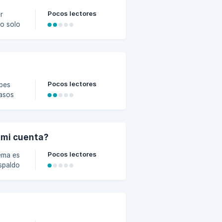
Pocos lectores
r
no solo
ambién
er
ilitar
r tu
Pocos lectores
ebes
pasos
 mi cuenta?
Pocos lectores
tema es
espaldo
eso de
nuar
p te