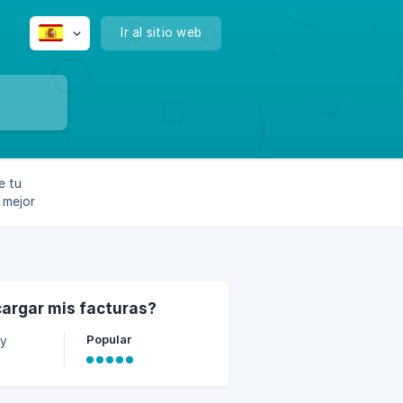
Ir al sitio web
e tu
 mejor
argar mis facturas?
Popular
 y
e pago