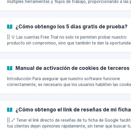
múltiples herramientas y flujos de trabajo, proporcionando a las
datos clave del negocio y generación de imágenes. Contar con un
asistente de IA integrado en tu software te permitirá optimizar 
y gestionar fácilmente las tareas del negocio, creando y actual
información a través de conversaciones. Lo más importante es 
¿Cómo obtengo los 5 días gratis de prueba?
podrás ubicarla en la sección de tu sistema que prefieras, según 
accione
|| 💡 Las cuentas Free Trial no solo te permiten probar nuestro
producto sin compromiso, sino que también te dan la oportunida
explorar todas sus funcionalidades antes de tomar una decisión.
prueba gratuita de 5 días te ayuda a conocer de primera mano 
nuestro servicio puede optimizar tus procesos, ¡y todo sin cost
alguno! Es la forma perfecta de asegurarte de que estamos ofre
Manual de activación de cookies de terceros
lo que realmente necesitas. A continuación, te mostraremos cómo, con
unos sencillos pasos, puedes ac
Introducción Para asegurar que nuestro software funcione
correctamente, es necesario que los usuarios habiliten las cooki
terceros en sus navegadores. Este manual ofrece instrucciones
detalladas para hacerlo en los navegadores más comunes y res
preocupaciones sobre privacidad y seguridad. 1. ¿Qué Son las Cookies
de Terceros? Las cookies de terceros son pequeños archivos de datos
¿Cómo obtengo el link de reseñas de mi fich
que se almacenan en tu navegador cuando visitas una página w
pero que provienen de un domini
|| 🔗 Tener el link directo de reseñas de tu ficha de Google facili
tus clientes dejen opiniones rápidamente, sin tener que buscar t