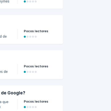
 pymes
tiempos
izando
que
las
Pocos lectores
d de
 Esta
cómo
o
ciendo
Pocos lectores
es de
ponde a
a de Google?
eb,
Pocos lectores
ta que
u