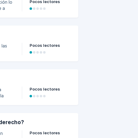
Pocos lectores
ción lo
e a
ica, o
er en
Pocos lectores
 las
u
a
ara que
nibles.
Pocos lectores
a
la
el curso
e
 de
 mejora
 derecho?
Pocos lectores
on