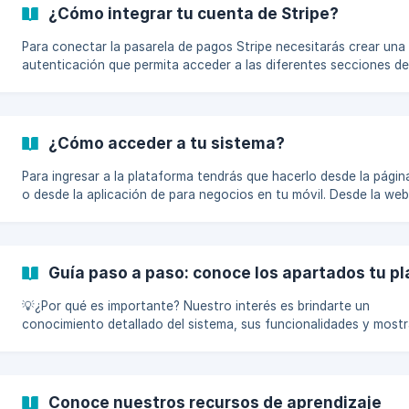
uso del sistema. Te recomendamos que nos dejes la mayor canti
¿Cómo integrar tu cuenta de Stripe?
información posible sobre el caso. Algo no va bien
Para conectar la pasarela de pagos Stripe necesitarás crear una
autenticación que permita acceder a las diferentes secciones de
Descubre cómo hacerlo siguiendo los pasos que se indican a con
Ingresa al dashboard de Stripe, dando clic aquí. Escribe las crede
generaste cuando te registraste a Stripe. [![]
(https://storage.crisp.chat/users/helpdesk/website/19f013a4a1
¿Cómo acceder a tu sistema?
1c26-4bbf-a563-a3e4f
Para ingresar a la plataforma tendrás que hacerlo desde la pági
o desde la aplicación de para negocios en tu móvil. Desde la web
Ingresa al portal web de la plataforma Escribe el correo y contr
correspondiente con el que hiciste el registro. 📢 Si no recuerdas tu
contraseña, puedes seguir los pasos que te mostramos aquí. Desde la
aplicación
Guía paso a paso: conoce los apartados tu p
💡¿Por qué es importante? Nuestro interés es brindarte un
conocimiento detallado del sistema, sus funcionalidades y mostr
una manera clara lo que obtendrás en el mismo. Así que, en este
artículo podrás observar lo que encontrarás dentro de tu Softw
forma general. Sácale el mayor proveche y mejora la gestión de 
negocio. En el costado izquierdo de tu sistema podrás observar el menú
Conoce nuestros recursos de aprendizaje