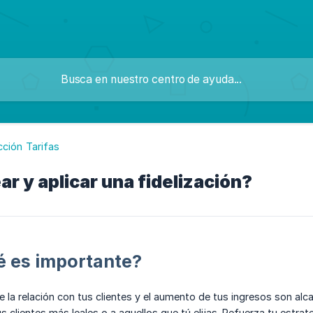
cción Tarifas
r y aplicar una fidelización?
é es importante?
e la relación con tus clientes y el aumento de tus ingresos son alca
s clientes más leales o a aquellos que tú elijas. Refuerza tu estra