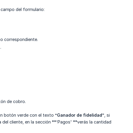
a campo del formulario:
nto correspondiente.
.
tón de cobro.
un botón verde con el texto
“Ganador de fidelidad”
, si
cha del cliente, en la sección **“Pagos” **verás la cantidad