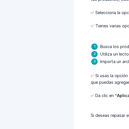
✅ Selecciona la op
✅ Tienes varias op
Busca los prod
Utiliza un lect
Importa un arc
✅ Si usas la opción 
que puedas agregar
✅ Da clic en
“Aplic
Si deseas repasar e