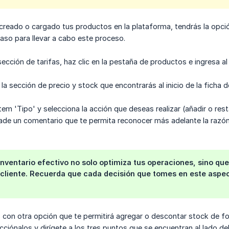
creado o cargado tus productos en la plataforma, tendrás la opci
so para llevar a cabo este proceso.
ección de tarifas, haz clic en la pestaña de productos e ingresa a
a sección de precio y stock que encontrarás al inicio de la ficha d
tem 'Tipo' y selecciona la acción que deseas realizar (añadir o res
ñade un comentario que te permita reconocer más adelante la razón
inventario efectivo no solo optimiza tus operaciones, sino qu
 cliente. Recuerda que cada decisión que tomes en este aspec
 con otra opción que te permitirá agregar o descontar stock de f
cciónalos y dirígete a los tres puntos que se encuentran al lado d