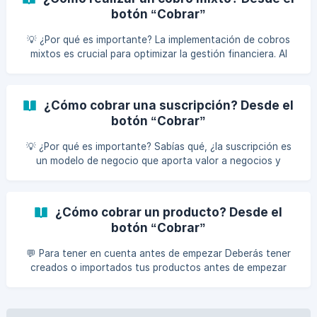
botón “Cobrar”
💡 ¿Por qué es importante? La implementación de cobros
mixtos es crucial para optimizar la gestión financiera. Al
combinar métodos de pago, como efectivo, tarjetas y
pagos en línea, se amplía la accesibilidad para los clientes,
lo que puede aumentar las ventas. Además, permitirás que
¿Cómo cobrar una suscripción? Desde el
tus clientes se adapten a diversas preferencias de pago y
botón “Cobrar”
evitarás la dependencia de un solo canal, esto reduce los
riesgos de pérdida de ingresos debido a problemas técnicos
💡 ¿Por qué es importante? Sabías qué, ¿la suscripción es
o de procesamiento. Si
un modelo de negocio que aporta valor a negocios y
clientes finales por sus múltiples ventajas? Esta
funcionalidad te permitirá tener ingresos recurrentes y
estables porque las suscripciones permiten que el consumo
¿Cómo cobrar un producto? Desde el
y la relación se establezca por periodos largos. Sigue estos
botón “Cobrar”
pasos para efectuar el cobro: Dirígete al botón “Cobrar” y
da clic. ![]
💬 Para tener en cuenta antes de empezar Deberás tener
(https://storage.crisp.chat/users/helpdesk/website/43d59f2
creados o importados tus productos antes de empezar
8c16d9400/imag
este proceso. Para empezar ingresa a la plataforma y sigue
los pasos: Haz clic en el botón “Cobrar” que está en la
esquina superior derecha. Selecciona a la persona a la cual