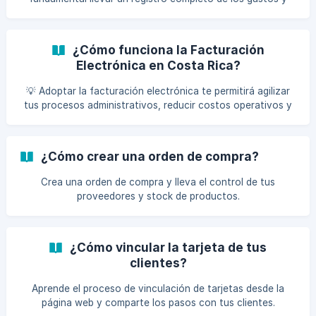
cobros que efectúas en cierta periodicidad, te ofrecemos
la posibilidad de agregar de manera detallada todos los que
necesites para tener una visión financiera clara en todo
¿Cómo funciona la Facturación
momento. Para empezar, Haz clic en el ícono de “Finanzas”.
Electrónica en Costa Rica?
A continuación, selecciona la opción "Gastos". En la
sección de filtros, puedes elegir el período de tiempo (día,
💡 Adoptar la facturación electrónica te permitirá agilizar
semana,
tus procesos administrativos, reducir costos operativos y
minimizar errores en tus registros. Además, te asegurará el
cumplimiento de las normativas y facilitará el acceso a la
información en cualquier momento, lo que mejora la
¿Cómo crear una orden de compra?
eficiencia y organización de tu negocio. En este artículo te
explicamos qué incluye el proceso de facturación en tu
Crea una orden de compra y lleva el control de tus
sistema y te damos algunas recomendaciones para
proveedores y stock de productos.
optimizarlo. **¿Cómo cambia mi plataforma c
¿Cómo vincular la tarjeta de tus
clientes?
Aprende el proceso de vinculación de tarjetas desde la
página web y comparte los pasos con tus clientes.