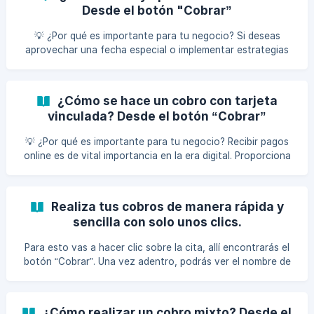
medidas proactivas. Al tener una visión clara de las cuentas
Desde el botón "Cobrar”
por cobrar, puedes mejorar la planificación financiera y
fortalecer las relaciones con tus clientes, asegurando así la
💡 ¿Por qué es importante para tu negocio? Si deseas
estabilidad y el crecimiento de tu
aprovechar una fecha especial o implementar estrategias
para aumentar las ventas, los descuentos son una
excelente opción. Podrás configurarlos de manera sencilla
y luego aplicarlos para organizar toda la información
¿Cómo se hace un cobro con tarjeta
financiera de manera efectiva.
vinculada? Desde el botón “Cobrar”
💡 ¿Por qué es importante para tu negocio? Recibir pagos
online es de vital importancia en la era digital. Proporciona
comodidad y conveniencia a los clientes, permitiéndoles
realizar transacciones desde cualquier lugar y en cualquier
momento. Además, agiliza el proceso de pago y evita
Realiza tus cobros de manera rápida y
retrasos en la facturación. Probablemente, ya conoces el
sencilla con solo unos clics.
proceso de cobro de algún servicio o producto desde la
agenda o el botón “Cobrar” en tu sistema. Si aún no lo
Para esto vas a hacer clic sobre la cita, allí encontrarás el
sabes, te recomendamos leer n
botón “Cobrar”. Una vez adentro, podrás ver el nombre de
tu cliente y el empleado asociado como el usuario
cobrador. En la parte inferior, haz clic en el botón "Cobrar".
Se desplegarán diversas opciones que podrás utiliza
¿Cómo realizar un cobro mixto? Desde el