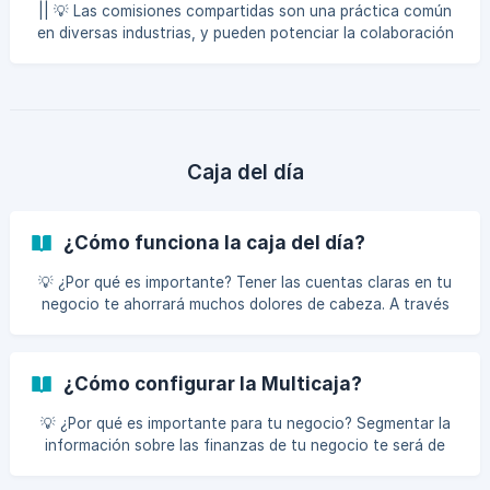
|| 💡 Las comisiones compartidas son una práctica común
(https://storage.crisp.
en diversas industrias, y pueden potenciar la colaboración
entre profesionales. Esto se debe a que al unir fuerzas, los
profesionales pueden ofrecer un servicio más completo y
personalizado, beneficiándose mutuamente al compartir
los ingresos generados. A continuación, revisaremos el
paso a paso para configurar tus comisiones compartidas.
Recuerda que este es un proceso importante cuando
Caja del día
tienes profesionales que participan en un mismo servi
¿Cómo funciona la caja del día?
💡 ¿Por qué es importante? Tener las cuentas claras en tu
negocio te ahorrará muchos dolores de cabeza. A través
de la opción de caja del día te permitirá tener claridad
frente a los diferentes movimientos de dinero que haces en
una jornada normal en tu negocio. En este artículo,
¿Cómo configurar la Multicaja?
veremos las tres secciones que componen la caja del día.
Cierre de caja Para realizar el cierre de caja, sigue estos
💡 ¿Por qué es importante para tu negocio? Segmentar la
pasos: Haz clic en el icono de “Finanzas”. Busca la sección
información sobre las finanzas de tu negocio te será de
**"Caja de
gran ayuda para visualizar los datos correctos y los que
necesitas en el momento. Es por ello que usar la