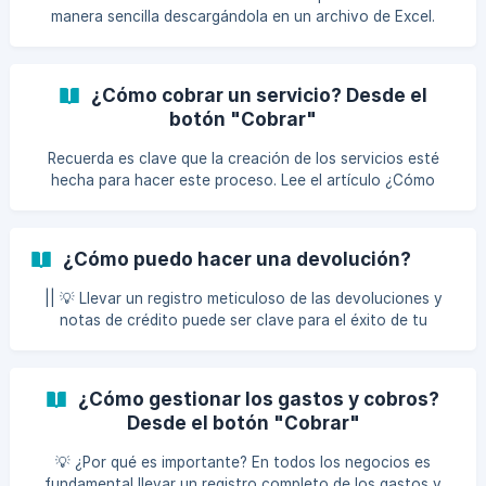
personalización. Ahora si, iniciemos. Como siempre, sigue
manera sencilla descargándola en un archivo de Excel.
los pasos que te damos para lograr hacer las acciones
correcta
¿Cómo cobrar un servicio? Desde el
botón "Cobrar"
Recuerda es clave que la creación de los servicios esté
hecha para hacer este proceso. Lee el artículo ¿Cómo
crear un servicio? y encuentra todo los detalles. Sigue los
siguientes pasos y guíate del video, si lo deseas. Da clic en
el botón de Cobrar que encuentras en la parte superior
¿Cómo puedo hacer una devolución?
derecha de tu pantalla. Ahora debes seleccionar al cliente
al que se le cobrará el servicio y profes
|| 💡 Llevar un registro meticuloso de las devoluciones y
notas de crédito puede ser clave para el éxito de tu
negocio. No solo ayuda a mantener un control financiero
preciso y a gestionar el inventario de manera eficiente,
sino que también permite identificar patrones que pueden
¿Cómo gestionar los gastos y cobros?
mejorar la calidad del producto y la satisfacción del cliente.
Desde el botón "Cobrar"
Además, un buen manejo de devoluciones puede facilitar
auditorías y prevenir fraudes, convirtiéndose en una
💡 ¿Por qué es importante? En todos los negocios es
herramienta esencial para una operación fluida y
fundamental llevar un registro completo de los gastos y