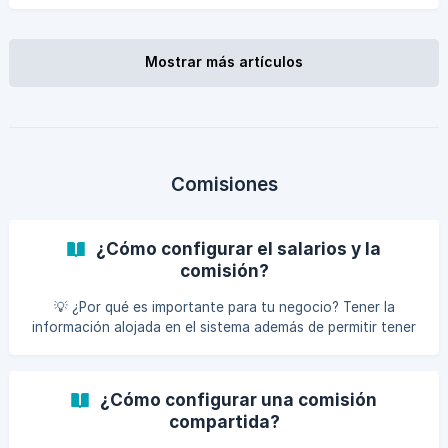
Mostrar más artículos
Comisiones
¿Cómo configurar el salarios y la
comisión?
💡 ¿Por qué es importante para tu negocio? Tener la
información alojada en el sistema además de permitir tener
la información alojada, también te ayuda a automatizar los
pagos mensuales de tus empleados con o sin comisiones.
Ahorrarás tiempo de gestión y tendrás los datos siempre
¿Cómo configurar una comisión
actualizados. Al ingresar al sistema, ubícate de acuerdo a
compartida?
los números: Da clic en el icono de “Finanzas”. Busca el
texto “Sueldos y comisiones” y da clic. ![]