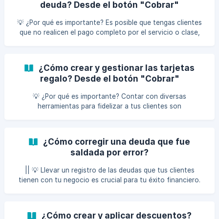
deuda? Desde el botón "Cobrar"
servicio/producto" o una similar para cobrar. A
continuación, selecciona la opción "Añadir saldo". Ingre
💡 ¿Por qué es importante? Es posible que tengas clientes
que no realicen el pago completo por el servicio o clase,
¿verdad? Te brindamos la opción de generar un cobro
parcial para registrar en el sistema el monto que se va a
pagar y el saldo pendiente. Cobro a deber Para realizar un
¿Cómo crear y gestionar las tarjetas
cobro con deuda: Inicia el proceso de pago de manera
regalo? Desde el botón "Cobrar"
normal, ya sea desde la agenda o el botón “Cobrar”.
Verífica que todos los datos estén seleccionados, con el
💡 ¿Por qué es importante? Contar con diversas
nombre del cliente y
herramientas para fidelizar a tus clientes son
fundamentales para el éxito de tu negocio, es por ello que
las tarjetas regalos son una alternativa para lograr los
objetivos. Con nuestro sistema, crear y utilizar estas
¿Cómo corregir una deuda que fue
tarjetas es un proceso sencillo y eficiente, lo que te brinda
saldada por error?
una solución práctica para fortalecer la lealtad de tus
clientes. Para comenzar, sigue los siguientes pasos y
|| 💡 Llevar un registro de las deudas que tus clientes
consulta el video correspondiente para guiart
tienen con tu negocio es crucial para tu éxito financiero.
Este control no solo te permite gestionar el flujo de caja y
anticipar ingresos, sino que también ayuda a identificar
clientes en riesgo de impago, lo que te permite tomar
¿Cómo crear y aplicar descuentos?