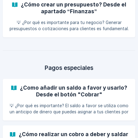
permite una planificación financiera más precisa para
¿Cómo crear un presupuesto? Desde el
ambas partes, evitando sorpresas económicas y
apartado “Finanzas”
asegurando un uso eficiente de los recursos. Para generar
un presupuesto deber seguir los siguientes pasos. Da clic
💡 ¿Por qué es importante para tu negocio? Generar
en el botón de “Cobrar”, que encuentras en la
presupuestos o cotizaciones para clientes es fundamental.
En primer lugar, proporciona transparencia en los costos y
servicios ofrecidos, generando confianza en la relación.
Además, permite una planificación financiera más precisa
para ambas partes, evitando sorpresas económicas y
asegurando un uso eficiente de los recursos. Para generar
un presupuesto o cotización, debes seguir los siguientes
Pagos especiales
pasos. Da clic en el apartado *“Finanzas”
¿Como añadir un saldo a favor y usarlo?
Desde el botón "Cobrar"
💡 ¿Por qué es importante? El saldo a favor se utiliza como
un anticipo de dinero que puedes asignar a tus clientes por
servicios o productos que adquirirán en tu negocio. Sigue
los siguientes pasos para agregar saldo a favor a un
cliente: Haz clic en el botón de Cobrar. Selecciona al
¿Cómo realizar un cobro a deber y saldar
cliente correspondiente. Elige la opción "Añadir