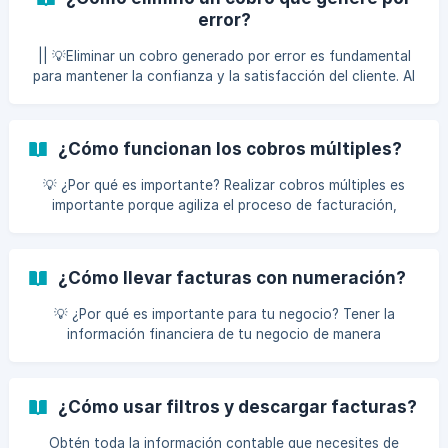
error?
|| 💡Eliminar un cobro generado por error es fundamental
para mantener la confianza y la satisfacción del cliente. Al
corregir rápidamente el error, demuestras responsabilidad y
compromiso con la transparencia. Esto no solo previene
conflictos y malentendidos, sino que también refuerza la
¿Cómo funcionan los cobros múltiples?
lealtad del cliente hacia tu negocio. Revisemos juntos el
paso a paso para eliminar un cobro que se generó por error
💡 ¿Por qué es importante? Realizar cobros múltiples es
y que no tiene factura emitida (numeración). Paso # 1:
importante porque agiliza el proceso de facturación,
Dirígete a la sección Finanzas >
ahorra tiempo tanto para el cliente como para el negocio,
y facilita la gestión de pagos, especialmente cuando se
manejan varias citas o transacciones simultáneamente.
¿Cómo llevar facturas con numeración?
Desde la agenda Haz clic en el botón de cobro múltiple
ubicado en la esquina superior derecha. Selecciona los c
💡 ¿Por qué es importante para tu negocio? Tener la
información financiera de tu negocio de manera
organizada es clave para que tus cuentes estén claras,
además que es clave para el buen funcionamiento de tu
negocio. Antes de iniciar es importante que sepas que
¿Cómo usar filtros y descargar facturas?
también podrás ajustar los datos cuando debas emitir los
comprobantes de ventas y otras opciones de
Obtén toda la información contable que necesites de