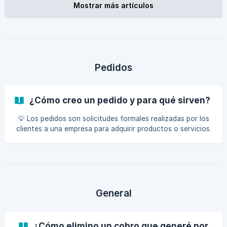
le venderás el producto. A continuación, en el cuadro que
Mostrar más artículos
aparece con el símbolo “+”, elige la opción "Añadir
producto"; podrás seleccionar la cantidad de unidades a
vender según el stoc
Pedidos
¿Cómo creo un pedido y para qué sirven?
💡 Los pedidos son solicitudes formales realizadas por los
clientes a una empresa para adquirir productos o servicios.
El proceso de pedidos no solo es crucial para la venta, sino
que también juega un papel fundamental en la gestión de
inventarios y la logística de distribución. Para registrar tus
pedidos en la plataforma, sigue estos pasos: Dirígete al
botón “Cobrar”. Haz clic en las flechas de la esquina
superior izquierda y selecciona la opción “Nuevo pedido”.
General
Elige el cliente q
¿Cómo elimino un cobro que generé por