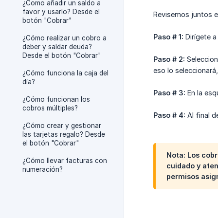
¿Como añadir un saldo a
favor y usarlo? Desde el
Revisemos juntos el
botón "Cobrar"
Paso # 1:
Dirígete a
¿Cómo realizar un cobro a
deber y saldar deuda?
Desde el botón "Cobrar"
Paso # 2:
Selecciona
eso lo seleccionará
¿Cómo funciona la caja del
día?
Paso # 3:
En la esqu
¿Cómo funcionan los
cobros múltiples?
Paso # 4:
Al final d
¿Cómo crear y gestionar
las tarjetas regalo? Desde
el botón "Cobrar"
Nota:
Los cobr
¿Cómo llevar facturas con
cuidado y aten
numeración?
permisos asign