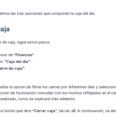
eremos las tres secciones que componen la caja del día.
caja
rre de caja, sigue estos pasos:
icono de
“Finanzas”.
ión
"Caja del día".
erre de caja".
drás la opción de filtrar los cierres por diferentes días y selecci
ección de facturación coincidan con los montos reflejados en el cie
realizado, como se explicará más adelante.
 un botón que dice
“Cerrar caja”
, da clic allí. A continuación, se