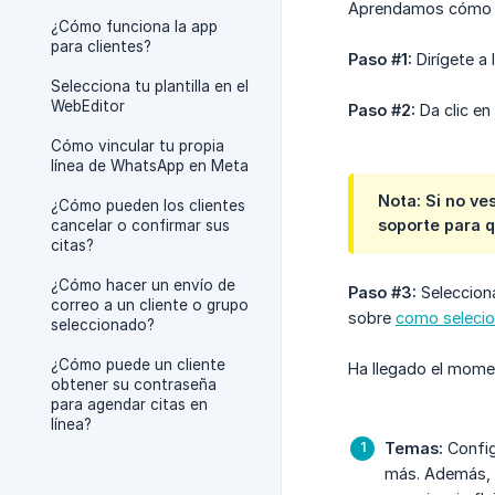
Aprendamos cómo pu
¿Cómo funciona la app
para clientes?
Paso #1:
Dirígete a 
Selecciona tu plantilla en el
WebEditor
Paso #2:
Da clic en 
Cómo vincular tu propia
línea de WhatsApp en Meta
Nota: Si no ve
¿Cómo pueden los clientes
soporte para q
cancelar o confirmar sus
citas?
¿Cómo hacer un envío de
Paso #3:
Selecciona
correo a un cliente o grupo
sobre
como selecion
seleccionado?
¿Cómo puede un cliente
Ha llegado el mome
obtener su contraseña
para agendar citas en
línea?
Temas:
Config
más. Además, p