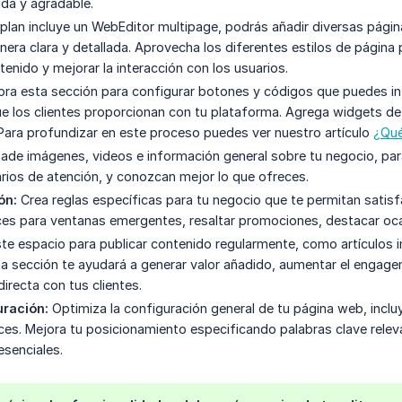
ida y agradable.
 plan incluye un WebEditor multipage, podrás añadir diversas págin
era clara y detallada. Aprovecha los diferentes estilos de págin
enido y mejorar la interacción con los usuarios.
ra esta sección para configurar botones y códigos que puedes integ
e los clientes proporcionan con tu plataforma. Agrega widgets de r
Para profundizar en este proceso puedes ver nuestro artículo
¿Qué
de imágenes, videos e información general sobre tu negocio, para
arios de atención, y conozcan mejor lo que ofreces.
ón:
Crea reglas específicas para tu negocio que te permitan satis
rices para ventanas emergentes, resaltar promociones, destacar oc
ste espacio para publicar contenido regularmente, como artículos 
ta sección te ayudará a generar valor añadido, aumentar el engage
irecta con tus clientes.
uración:
Optimiza la configuración general de tu página web, incluy
ces. Mejora tu posicionamiento especificando palabras clave rele
esenciales.