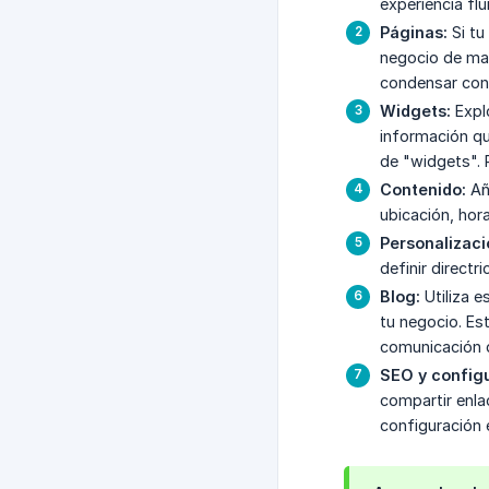
experiencia flu
Páginas:
Si tu
negocio de man
condensar cont
Widgets:
Explo
información qu
de "widgets". 
Contenido:
Aña
ubicación, hor
Personalizaci
definir direct
Blog:
Utiliza e
tu negocio. Es
comunicación d
SEO y config
compartir enla
configuración 