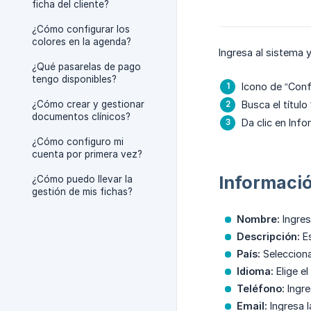
ficha del cliente?
¿Cómo configurar los
colores en la agenda?
Ingresa al sistema 
¿Qué pasarelas de pago
tengo disponibles?
Icono de “Confi
¿Cómo crear y gestionar
Busca el título
documentos clínicos?
Da clic en Info
¿Cómo configuro mi
cuenta por primera vez?
Informaci
¿Cómo puedo llevar la
gestión de mis fichas?
Nombre:
Ingres
Descripción:
Es
País:
Selecciona
Idioma:
Elige el
Teléfono:
Ingre
Email:
Ingresa l