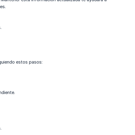
es.
.
iguiendo estos pasos:
ndiente.
.