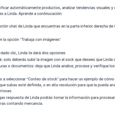
ificar automáticamente productos, analizar tendencias visuales y 
es a Linda. Aprende a continucación:
otón chat de Linda que encuentras en la parte inferior derecha de t
en la opción “Trabaja con imágenes”
dado clic, Linda te dará dos opciones
: solo deberás subir la imagen con el sock que desees que Linda c
turas o documentos: deja que Linda analice, procese y verifique lo
 a seleccionar “Conteo de stock” para hacer un ejemplo de cómo f
que subas esté definida, o en alta resolución para que la pueda ana
rrosas.
ngas respuesta de Linda podrás tomar la información para procesar
oras contando mercancia.