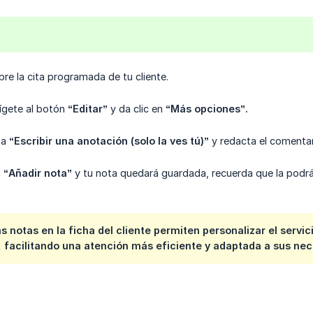
bre la cita programada de tu cliente.
ígete al botón
“Editar”
y da clic en
“Más opciones”.
na
“Escribir una anotación (solo la ves tú)”
y redacta el comentar
n
“Añadir nota”
y tu nota quedará guardada, recuerda que la podrás
s notas en la ficha del cliente permiten personalizar el servic
 facilitando una atención más eficiente y adaptada a sus nec